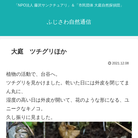
「NPO法人 藤沢サンクチュアリ」＆「市民団体 大庭自然探偵団」
ふじさわ自然通信
大庭 ツチグリほか
2021.12.08
植物の活動で、台谷へ。
ツチグリを見かけました。乾いた日には外皮を閉じてま
ん丸に、
湿度の高い日は外皮が開いて、花のような形になる、ユ
ニークなキノコ。
久し振りに見ました。