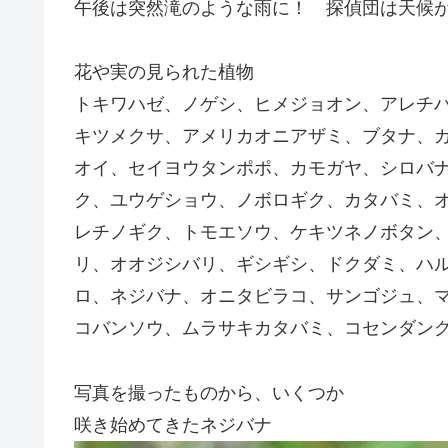
午後は突然滝のような雨に！ 探偵団は天候
花や実の見られた植物
トキワハゼ、ノゲシ、ヒメジョオン、アレチ
キツメクサ、アメリカオニアザミ、ブタナ、
オイ、セイヨウタンポポ、カモガヤ、シロバ
ク、ユウゲショウ、ノボロギク、カタバミ、
レチノギク、トモエソウ、ケキツネノボタン
リ、オオジシバリ、ギシギシ、ドクダミ、ハ
ロ、ネジバナ、オニタビラコ、サンゴジュ、
コバンソウ、ムラサキカタバミ、コセンダン
写真を撮ったものから、いくつか
咲き始めてきたネジバナ