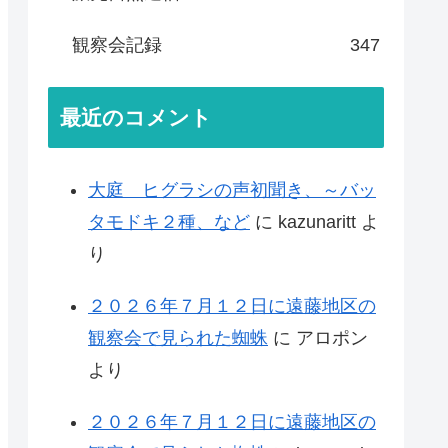
観察会記録
347
最近のコメント
大庭 ヒグラシの声初聞き、～バッ
タモドキ２種、など
に
kazunaritt
よ
り
２０２６年７月１２日に遠藤地区の
観察会で見られた蜘蛛
に
アロポン
より
２０２６年７月１２日に遠藤地区の