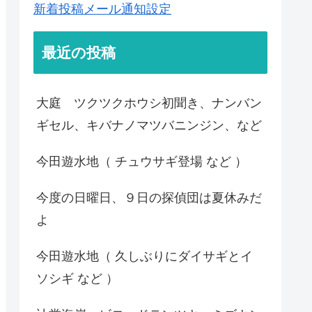
新着投稿メール通知設定
最近の投稿
大庭 ツクツクホウシ初聞き、ナンバン
ギセル、キバナノマツバニンジン、など
今田遊水地（ チュウサギ登場 など ）
今度の日曜日、９日の探偵団は夏休みだ
よ
今田遊水地（ 久しぶりにダイサギとイ
ソシギ など ）