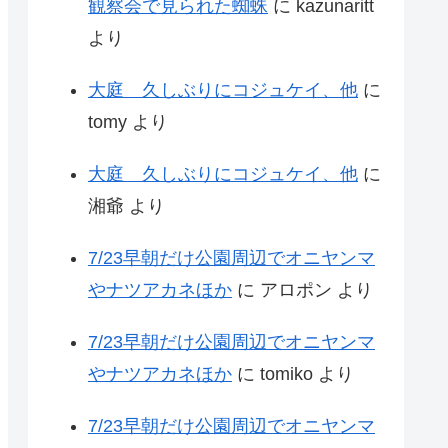
観察会で見られた蜘蛛
に
kazunaritt
より
大庭 久しぶりにコジュケイ、他
に
tomy
より
大庭 久しぶりにコジュケイ、他
に
湘爺
より
7/23早朝だけ公園周辺でオニヤンマ
やナツアカネほか
に
アロポン
より
7/23早朝だけ公園周辺でオニヤンマ
やナツアカネほか
に
tomiko
より
7/23早朝だけ公園周辺でオニヤンマ