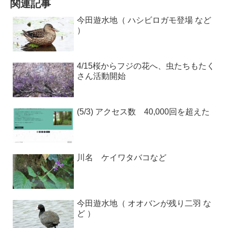
関連記事
今田遊水地（ ハシビロガモ登場 など
）
4/15桜からフジの花へ、虫たちもたく
さん活動開始
(5/3) アクセス数 40,000回を超えた
川名 ケイワタバコなど
今田遊水地（ オオバンが残り二羽 な
ど ）