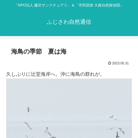
「NPO法人 藤沢サンクチュアリ」＆「市民団体 大庭自然探偵団」
ふじさわ自然通信
海鳥の季節 夏は海
2023.05.31
久しぶりに辻堂海岸へ。沖に海鳥の群れが。