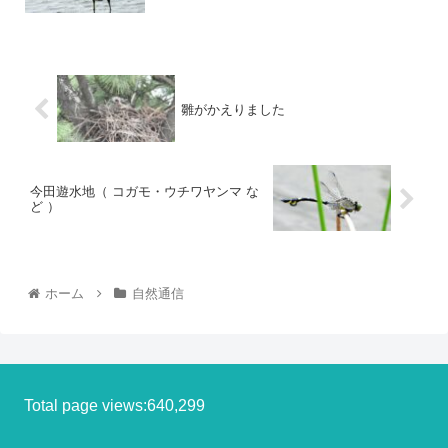
雛がかえりました
今田遊水地（ コガモ・ウチワヤンマ な
ど ）
ホーム
自然通信
Total page views:640,299