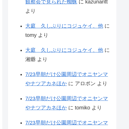
観察会で見られた蜘蛛
に
kazunaritt
より
大庭 久しぶりにコジュケイ、他
に
tomy
より
大庭 久しぶりにコジュケイ、他
に
湘爺
より
7/23早朝だけ公園周辺でオニヤンマ
やナツアカネほか
に
アロポン
より
7/23早朝だけ公園周辺でオニヤンマ
やナツアカネほか
に
tomiko
より
7/23早朝だけ公園周辺でオニヤンマ