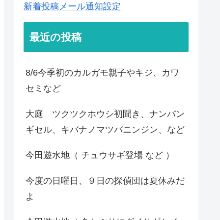
新着投稿メール通知設定
最近の投稿
8/6今季初のカルガモ親子やキジ、カワ
セミなど
大庭 ツクツクホウシ初聞き、ナンバン
ギセル、キバナノマツバニンジン、など
今田遊水地（ チュウサギ登場 など ）
今度の日曜日、９日の探偵団は夏休みだ
よ