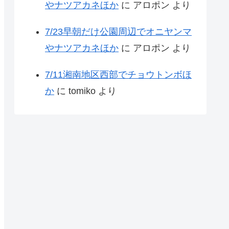
やナツアカネほか
に
アロポン
より
7/23早朝だけ公園周辺でオニヤンマ
やナツアカネほか
に
アロポン
より
7/11湘南地区西部でチョウトンボほ
か
に
tomiko
より