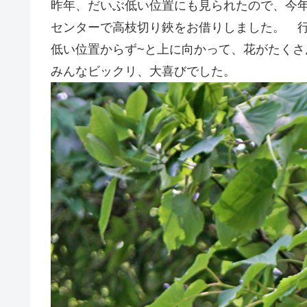
昨年、だいぶ低い位置にも見られたので、今
センターで高枝切り鋏をお借りしました。 
低い位置からず~と上に向かって、花がたく
みんなビックリ、大喜びでした。