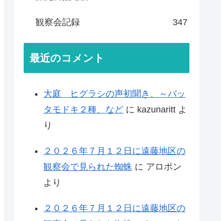
観察会記録
347
最近のコメント
大庭 ヒグラシの声初聞き、～バッ
タモドキ２種、など
に
kazunaritt
よ
り
２０２６年７月１２日に遠藤地区の
観察会で見られた蜘蛛
に
アロポン
より
２０２６年７月１２日に遠藤地区の