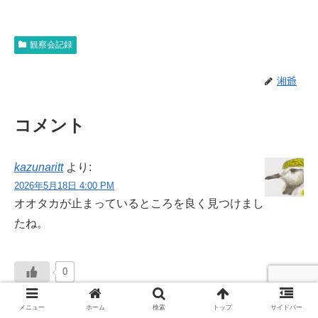
観察会記録
湘爺
コメント
kazunaritt
より:
2026年5月18日 4:00 PM
オオタカが止まっているところを良く見つけまし
たね。
0
ログインして返信する
メニュー
ホーム
検索
トップ
サイドバー