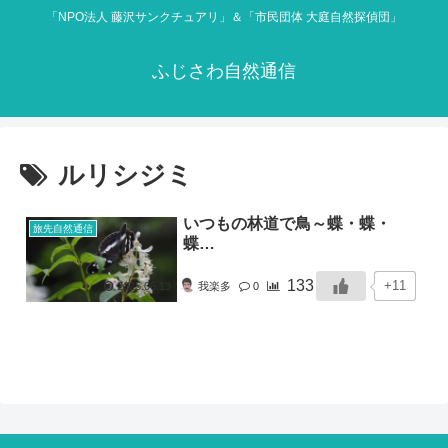
「NPO法人 藤沢サンクチュアリ」＆「市民団体 大庭自然探偵団」
ふじさわ自然通信
ルリシジミ
いつもの林道で鳥～蝶・蝶・
旅先自然通信
蝶…
133
+11
2025.06.13
我楽多
0