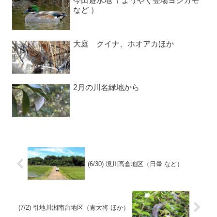
今田遊水地（ ようやく登場ヨシガモ
など ）
大庭 クイナ、ホオアカほか
2月の川名緑地から
(6/30) 境川高倉地区（日暈 など）
(7/2) 引地川湘南台地区（青大将 ほか）