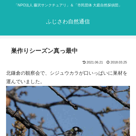
「NPO法人 藤沢サンクチュアリ」＆「市民団体 大庭自然探偵団」
ふじさわ自然通信
巣作りシーズン真っ最中
2021.06.21
2018.03.25
北鎌倉の観察会で、シジュウカラが口いっぱいに巣材を
運んでいました。