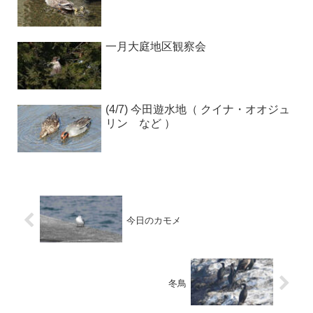
一月大庭地区観察会
(4/7) 今田遊水地（ クイナ・オオジュ
リン など ）
今日のカモメ
冬鳥