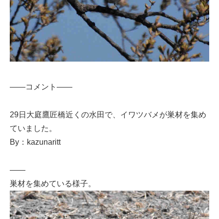
——コメント——
29日大庭鷹匠橋近くの水田で、イワツバメが巣材を集め
ていました。
By：kazunaritt
——
巣材を集めている様子。