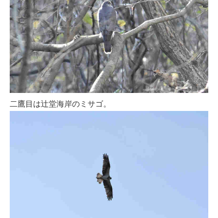
二鷹目は辻堂海岸のミサゴ。