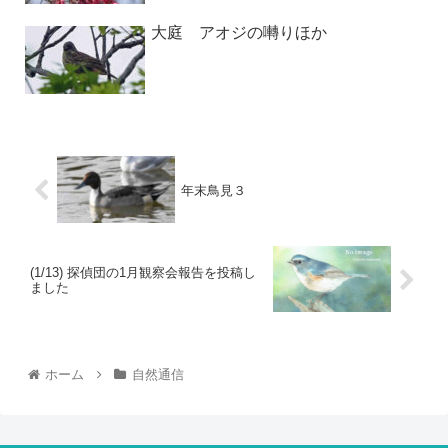
大庭 アオジの囀りほか
年末鳥見３
(1/13) 探偵団の1月観察会報告を投稿し
ました
ホーム
自然通信