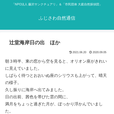
「NPO法人 藤沢サンクチュアリ」＆「市民団体 大庭自然探偵団」
ふじさわ自然通信
辻堂海岸日の出 ほか
2021.06.20
2020.09.05
朝３時半、東の窓から空を見ると、オリオン座がきれい
に見えていました。
しばらく待つとおおいぬ座のシリウスも上がって、晴天
の様子。
久し振りに海岸へ出てみました。
日の出前、茜色を帯びた雲の間に、
満月をちょっと過ぎた月が、ぽっかり浮かんでいまし
た。