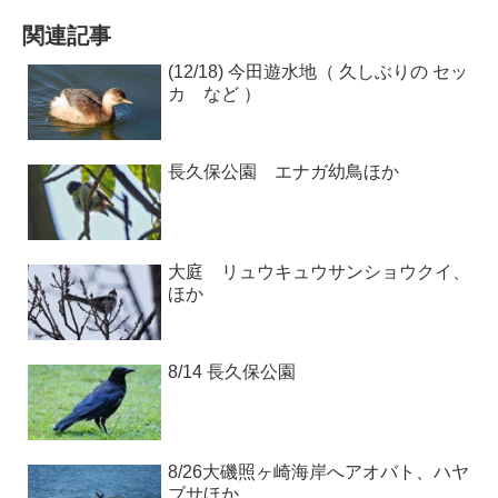
関連記事
(12/18) 今田遊水地（ 久しぶりの セッ
カ など ）
長久保公園 エナガ幼鳥ほか
大庭 リュウキュウサンショウクイ、
ほか
8/14 長久保公園
8/26大磯照ヶ崎海岸へアオバト、ハヤ
ブサほか