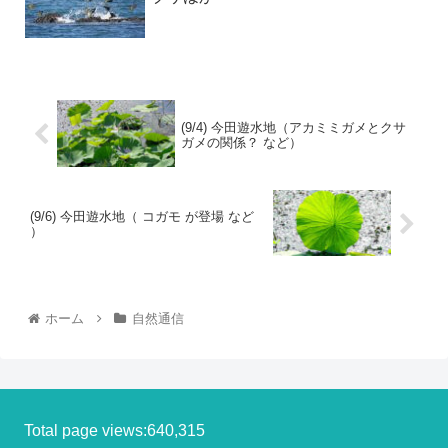
(9/4) 今田遊水地（アカミミガメとクサ
ガメの関係？ など）
(9/6) 今田遊水地（ コガモ が登場 など
）
ホーム
自然通信
Total page views:640,315