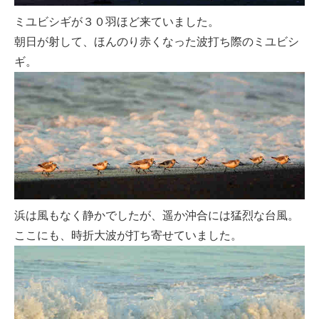
ミユビシギが３０羽ほど来ていました。
朝日が射して、ほんのり赤くなった波打ち際のミユビシ
ギ。
浜は風もなく静かでしたが、遥か沖合には猛烈な台風。
ここにも、時折大波が打ち寄せていました。