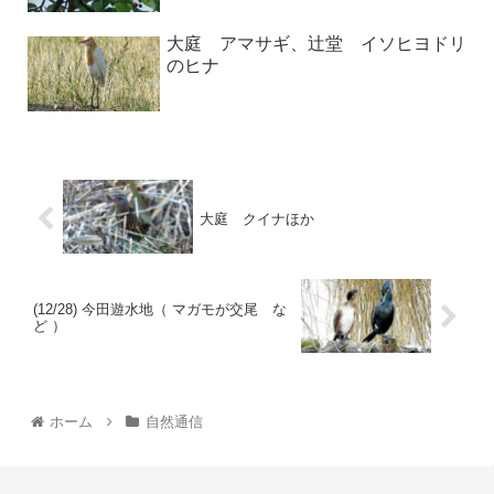
大庭 アマサギ、辻堂 イソヒヨドリ
のヒナ
大庭 クイナほか
(12/28) 今田遊水地（ マガモが交尾 な
ど ）
ホーム
自然通信