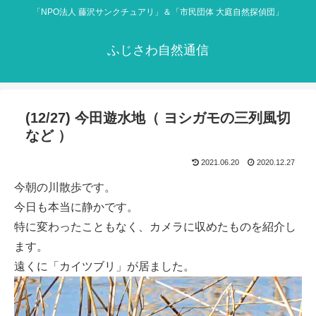
「NPO法人 藤沢サンクチュアリ」＆「市民団体 大庭自然探偵団」
ふじさわ自然通信
(12/27) 今田遊水地（ ヨシガモの三列風切
など ）
2021.06.20
2020.12.27
今朝の川散歩です。
今日も本当に静かです。
特に変わったこともなく、カメラに収めたものを紹介し
ます。
遠くに「カイツブリ」が居ました。