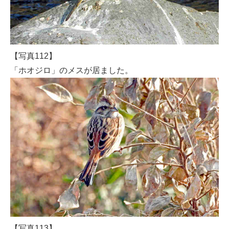
【写真112】
「ホオジロ」のメスが居ました。
【写真113】