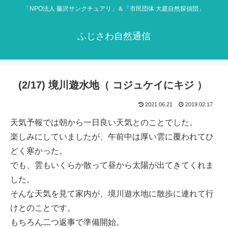
「NPO法人 藤沢サンクチュアリ」＆「市民団体 大庭自然探偵団」
ふじさわ自然通信
(2/17) 境川遊水地（ コジュケイにキジ ）
2021.06.21
2019.02.17
天気予報では朝から一日良い天気とのことでした。
楽しみにしていましたが、午前中は厚い雲に覆われてひ
どく寒かった。
でも、雲もいくらか散って昼から太陽が出てきてくれま
した。
そんな天気を見て家内が、境川遊水地に散歩に連れて行
けとのことです。
もちろん二つ返事で準備開始。