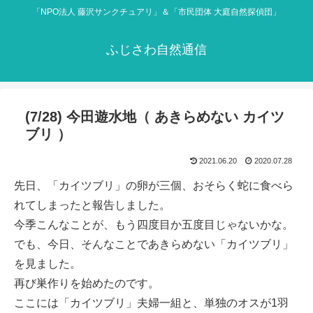
「NPO法人 藤沢サンクチュアリ」＆「市民団体 大庭自然探偵団」
ふじさわ自然通信
(7/28) 今田遊水地（ あきらめない カイツ
ブリ ）
2021.06.20
2020.07.28
先日、「カイツブリ」の卵が三個、おそらく蛇に食べら
れてしまったと報告しました。
今季こんなことが、もう四度目か五度目じゃないかな。
でも、今日、そんなことであきらめない「カイツブリ」
を見ました。
再び巣作りを始めたのです。
ここには「カイツブリ」夫婦一組と、単独のオスが1羽