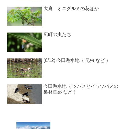
大庭 オニグルミの花ほか
広町の虫たち
(6/12) 今田遊水地（ 昆虫 など ）
今田遊水地（ ツバメとイワツバメの
巣材集め など ）