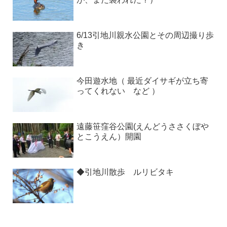
6/13引地川親水公園とその周辺撮り歩
き
今田遊水地（ 最近ダイサギが立ち寄
ってくれない など ）
遠藤笹窪谷公園(えんどうささくぼや
とこうえん）開園
◆引地川散歩 ルリビタキ