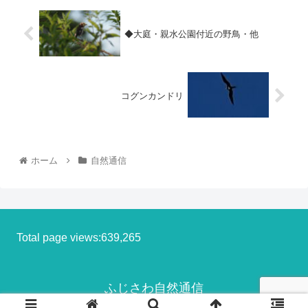
◆大庭・親水公園付近の野鳥・他
コグンカンドリ
ホーム
自然通信
Total page views:639,265
ふじさわ自然通信