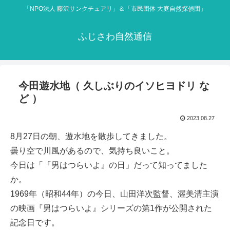
「NPO法人 藤沢サンクチュアリ」＆「市民団体 大庭自然探偵団」
ふじさわ自然通信
今田遊水地（ 久しぶりのイソヒヨドリ な
ど ）
2023.08.27
8月27日の朝、遊水地を散歩してきました。
曇り空で川風があるので、気持ち良いこと。
今日は「『男はつらいよ』の日」だって知ってました
か。
1969年（昭和44年）の今日、山田洋次監督、渥美清主演
の映画『男はつらいよ』シリーズの第1作が公開された
記念日です。