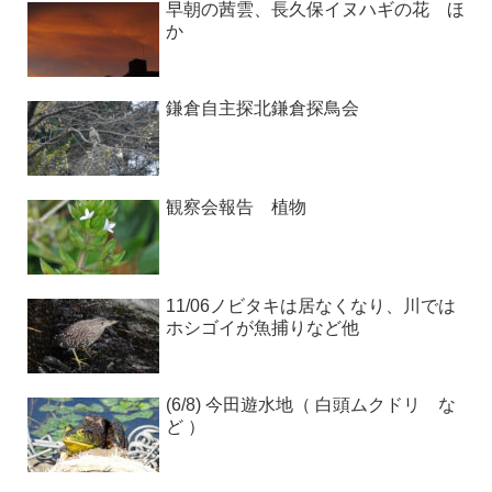
早朝の茜雲、長久保イヌハギの花 ほ
か
鎌倉自主探北鎌倉探鳥会
観察会報告 植物
11/06ノビタキは居なくなり、川では
ホシゴイが魚捕りなど他
(6/8) 今田遊水地（ 白頭ムクドリ な
ど ）