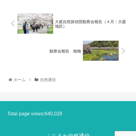
大庭自然探偵団観察会報告（４月：大庭
地区）
観察会報告 植物
ホーム
自然通信
Total page views:640,028