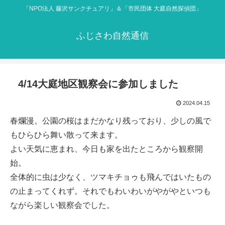
「NPO法人 藤沢サンクチュアリ」＆「市民団体 大庭自然探偵団」
ふじさわ自然通信
4/14大庭地区観察会に参加しました
2024.04.15
春爛漫。公園の桜はまだかなり残っており、少しの風で
もひらひら舞い散って来ます。
よい天気に恵まれ、今日も家を出たところから観察開
始。
全体的に虫は少なく、ツマキチョゥも飛んではいたもの
の止まってくれず。それでもわいわいがやがやといつも
ながら楽しい観察会でした。