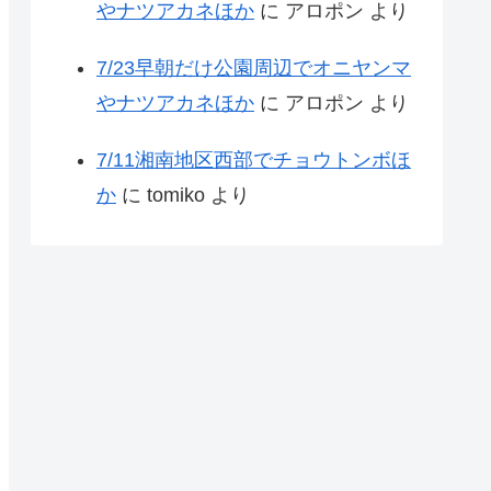
やナツアカネほか
に
アロポン
より
7/23早朝だけ公園周辺でオニヤンマ
やナツアカネほか
に
アロポン
より
7/11湘南地区西部でチョウトンボほ
か
に
tomiko
より