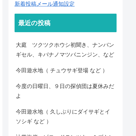
新着投稿メール通知設定
最近の投稿
大庭 ツクツクホウシ初聞き、ナンバン
ギセル、キバナノマツバニンジン、など
今田遊水地（ チュウサギ登場 など ）
今度の日曜日、９日の探偵団は夏休みだ
よ
今田遊水地（ 久しぶりにダイサギとイ
ソシギ など ）