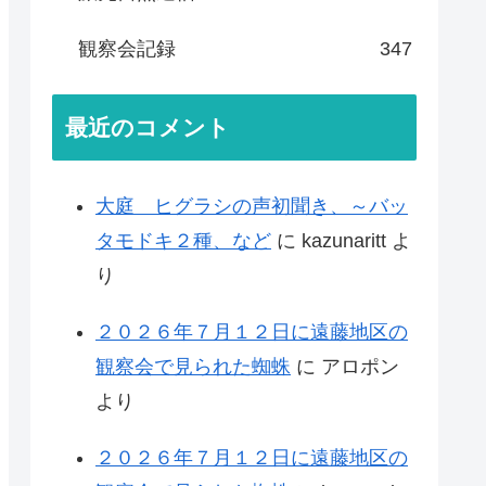
観察会記録
347
最近のコメント
大庭 ヒグラシの声初聞き、～バッ
タモドキ２種、など
に
kazunaritt
よ
り
２０２６年７月１２日に遠藤地区の
観察会で見られた蜘蛛
に
アロポン
より
２０２６年７月１２日に遠藤地区の