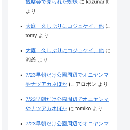
観察会で見られた蜘蛛
に
kazunaritt
より
大庭 久しぶりにコジュケイ、他
に
tomy
より
大庭 久しぶりにコジュケイ、他
に
湘爺
より
7/23早朝だけ公園周辺でオニヤンマ
やナツアカネほか
に
アロポン
より
7/23早朝だけ公園周辺でオニヤンマ
やナツアカネほか
に
tomiko
より
7/23早朝だけ公園周辺でオニヤンマ