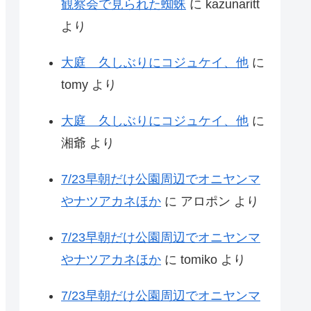
観察会で見られた蜘蛛
に
kazunaritt
より
大庭 久しぶりにコジュケイ、他
に
tomy
より
大庭 久しぶりにコジュケイ、他
に
湘爺
より
7/23早朝だけ公園周辺でオニヤンマ
やナツアカネほか
に
アロポン
より
7/23早朝だけ公園周辺でオニヤンマ
やナツアカネほか
に
tomiko
より
7/23早朝だけ公園周辺でオニヤンマ