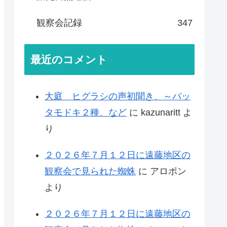
観察会記録
347
最近のコメント
大庭 ヒグラシの声初聞き、～バッ
タモドキ２種、など
に
kazunaritt
よ
り
２０２６年７月１２日に遠藤地区の
観察会で見られた蜘蛛
に
アロポン
より
２０２６年７月１２日に遠藤地区の