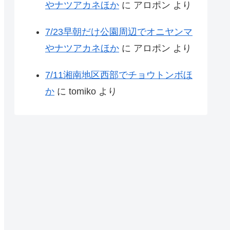
やナツアカネほか
に
アロポン
より
7/23早朝だけ公園周辺でオニヤンマ
やナツアカネほか
に
アロポン
より
7/11湘南地区西部でチョウトンボほ
か
に
tomiko
より