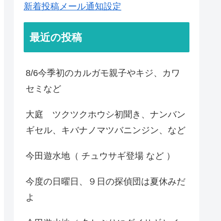
新着投稿メール通知設定
最近の投稿
8/6今季初のカルガモ親子やキジ、カワ
セミなど
大庭 ツクツクホウシ初聞き、ナンバン
ギセル、キバナノマツバニンジン、など
今田遊水地（ チュウサギ登場 など ）
今度の日曜日、９日の探偵団は夏休みだ
よ