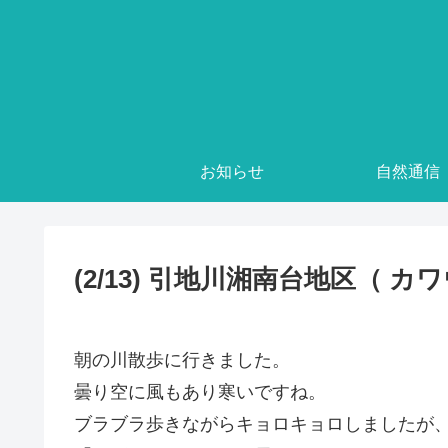
お知らせ
自然通信
(2/13) 引地川湘南台地区（ カ
朝の川散歩に行きました。
曇り空に風もあり寒いですね。
ブラブラ歩きながらキョロキョロしましたが