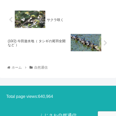
サクラ咲く
(10/2) 今田遊水地（ タシギの尾羽全開
など ）
ホーム
自然通信
Total page views:640,964
ふじさわ自然通信