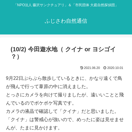
「NPO法人 藤沢サンクチュアリ」＆「市民団体 大庭自然探偵団」
ふじさわ自然通信
(10/2) 今田遊水地（ クイナ or ヨシゴイ
？）
2021.06.20
2020.10.01
9月22日ぶらぶら散歩しているときに、かなり遠くで鳥
が飛んで行って葦原の中に消えました。
とっさにカメラを向けて撮りましたが、遠いいことと飛
んでいるのでボケボケ写真です。
カメラの液晶で確認して「クイナ」だと思いました。
「クイナ」は警戒心が強いので、めったに姿は見せませ
んが、たまに見かけます。